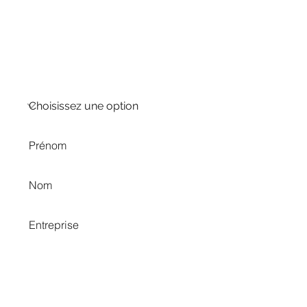
VOUS AVEZ UNE QUESTION ?
VOUS SOUHAITEZ ÉCHANGER SUR UN
BESOIN EN PARTICULIER ?
NOS EXPERTS VOUS RAPPELLENT