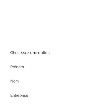
CHEZ ERT ENERGY, NOS EXPERTS SONT
À L'ÉCOUTE DE VOS BESOINS
VOUS AVEZ UNE QUESTION ?
VOUS SOUHAITEZ ÉCHANGER SUR UN
BESOIN EN PARTICULIER ?
NOS EXPERTS VOUS RAPPELLENT